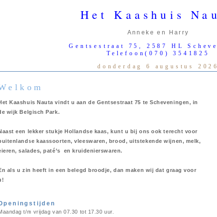
Het Kaashuis Na
Anneke en Harry
Gentsestraat 75, 2587 HL Schev
Telefoon(070) 3541825
donderdag 6 augustus 202
Welkom
Het Kaashuis Nauta vindt u aan de Gentsestraat 75 te Scheveningen, in
de wijk Belgisch Park.
Naast een lekker stukje Hollandse kaas, kunt u bij ons ook terecht voor
buitenlandse kaassoorten, vleeswaren, brood, uitstekende wijnen, melk,
eieren, salades, paté’s en kruidenierswaren.
En als u zin heeft in een belegd broodje, dan maken wij dat graag voor
u!
Openingstijden
Maandag t/m vrijdag van 07.30 tot 17.30 uur.