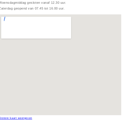
Woensdagmiddag gesloten vanaf 12.30 uur.
Zaterdag geopend van 07.45 tot 16.00 uur.
Grotere kaart weergeven
Kaasspecialist Den Haag, kaashuis