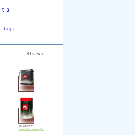
uta
eningen
6
Nieuws
Illy Coffee!
Lees hier meer >>